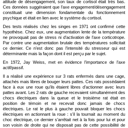
attitude de désengagement, son taux de cortisol était très bas. 
Ces données suggéraient que l’axe engagement/désengagement 
constituait une dimension fondamentale du fonctionnement 
psychique et était en lien avec le système du cortisol.
Des tests réalisés chez les singes en 1971 ont confirmé cette 
hypothèse. Chez eux, une augmentation lente de la température 
ne provoquait pas de stress ni d’activation de l’axe corticotrope. 
Par contre une augmentation brutale des températures sollicitait 
ce dernier. Ce n’est donc pas l’intensité du stresseur qui est 
déterminante mais la façon dont il est perçu par le sujet.
En 1972, Jay Weiss, met en évidence l’importance de l’axe 
actif/passif.
Il a réalisé une expérience sur 3 rats enfermés dans une cage, 
attachés mais libres de bouger leurs pattes. Ces rats possédaient 
face à eux une roue qu’ils étaient libres d’actionner avec leurs 
pattes avant. Les 2 rats de gauche recevaient simultanément des 
chocs électriques dans la queue et le troisième rat était en 
position de témoin et ne recevait donc jamais de chocs 
électriques. Le rat le plus à gauche pouvait bloquer les chocs 
électriques en actionnant la roue : s’il la tournait au moment du 
choc électrique, ce dernier s’arrêtait net à la fois pour lui et pour 
son voisin de droite qui ne disposait pas de cette possibilité de 