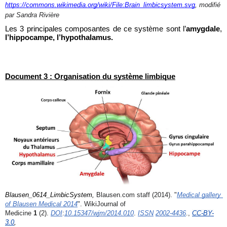
https://commons.wikimedia.org/wiki/File:Brain_limbicsystem.svg
, modifié 
par Sandra Rivière
Les 3 principales composantes de ce système sont l’
amygdale
, 
l’hippocampe, l’hypothalamus.
Document 3 : Organisation du système limbique
Blausen_0614_LimbicSystem, 
Blausen.com staff (2014). "
Medical gallery 
of Blausen Medical 2014
". WikiJournal of 
Medicine 
1
 (2). 
DOI
:
10.15347/wjm/2014.010
. 
ISSN
2002-4436
., 
CC-BY-
3.0
, 