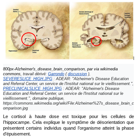
800px-Alzheimer's_disease_brain_comparison, par via wikimedia 
commons, 
travail dérivé: 
Garrondo
 ( 
discussion
 ), 
SEVERESLICE_HIGH.JPG
 : ADEAR: "Alzheimer's Disease Education 
and Referral Center, un service de l'Institut national sur le vieillissement.", 
PRECLINICALSLICE_HIGH.JPG
 : ADEAR: "Alzheimer's Disease 
Education and Referral Center, un service de l'Institut national sur le 
vieillissement.", domaine publique, 
https://commons.wikimedia.org/wiki/File:Alzheimer%27s_disease_brain_c
omparison.jpg
Le cortisol à haute dose est toxique pour les cellules de 
l’hippocampe. Cela explique le symptôme de désorientation que 
présentent certains individus quand l’organisme atteint la phase 
d’épuisement.