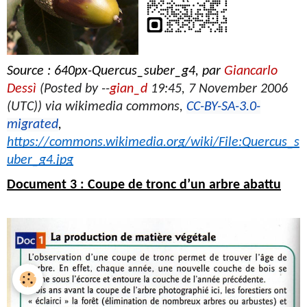
Source : 640px-Quercus_suber_g4, par 
Giancarlo 
Dessì
 (Posted by --
gian_d
 19:45, 7 November 2006 
(UTC)) via wikimedia commons, 
CC-BY-SA-3.0-
migrated
, 
https://commons.wikimedia.org/wiki/File:Quercus_s
uber_g4.jpg
Document 3 : Coupe de tronc d’un arbre abattu