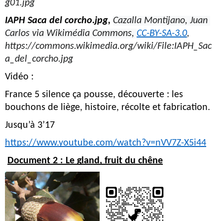
g01.jpg
IAPH Saca del corcho.jpg, 
Cazalla Montijano, Juan 
Carlos via Wikimédia Commons, 
CC-BY-SA-3.0
, 
https://commons.wikimedia.org/wiki/File:IAPH_Sac
a_del_corcho.jpg
Vidéo :
France 5 silence ça pousse, découverte : les 
bouchons de liège, histoire, récolte et fabrication.
Jusqu’à 3’17
https://www.youtube.com/watch?v=nVV7Z-X5i44
Document 2 : Le gland, fruit du chêne