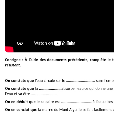
Consigne :
À l’aide des documents précédents, complète le te
résistant
.
On constate que
 l’eau circule sur le 
…………………………. 
sans l’empo
On constate que
 la 
……………………
absorbe l’eau ce qui donne une p
l’eau et va être 
……………………….
. 
On en déduit que
 le calcaire est 
……………………………
 à l’eau alors
On en conclut qu
e la marne du Mont Aiguille se fait facilement 