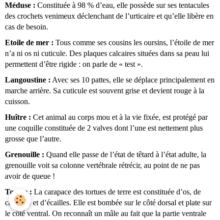
Méduse :
 Constituée à 98 % d’eau, elle possède sur ses tentacules 
des crochets venimeux déclenchant de l’urticaire et qu’elle libère en 
cas de besoin.
Etoile de mer :
 Tous comme ses cousins les oursins, l’étoile de mer 
n’a ni os ni cuticule. Des plaques calcaires situées dans sa peau lui 
permettent d’être rigide : on parle de « test ».
Langoustine :
 Avec ses 10 pattes, elle se déplace principalement en 
marche arrière. Sa cuticule est souvent grise et devient rouge à la 
cuisson.
Huître :
 Cet animal au corps mou et à la vie fixée, est protégé par 
une coquille constituée de 2 valves dont l’une est nettement plus 
grosse que l’autre. 
Grenouille :
 Quand elle passe de l’état de têtard à l’état adulte, la 
grenouille voit sa colonne vertébrale rétrécir, au point de ne pas 
avoir de queue !
Tortue :
 La carapace des tortues de terre est constituée d’os, de 
cartilage et d’écailles. Elle est bombée sur le côté dorsal et plate sur 
le côté ventral. On reconnaît un mâle au fait que la partie ventrale 